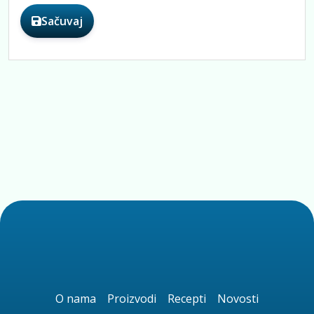
Sačuvaj
O nama
Proizvodi
Recepti
Novosti