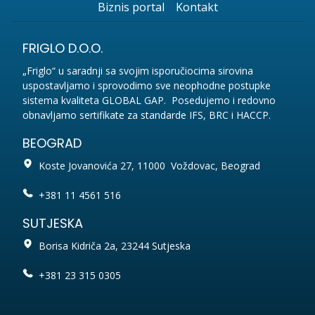
Biznis portal
Kontakt
FRIGLO D.O.O.
„Friglo“ u saradnji sa svojim isporučiocima sirovina
uspostavljamo i sprovodimo sve neophodne postupke
sistema kvaliteta GLOBAL GAP. Posedujemo i redovno
obnavljamo sertifikate za standarde IFS, BRC i HACCP.
BEOGRAD
Koste Jovanovića 27, 11000 Voždovac, Beograd
+381 11 4561 516
SUTJESKA
Borisa Kidriča 2a, 23244 Sutjeska
+381 23 315 0305