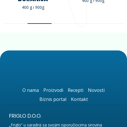
400 g i 900g
400 g i 900g
O nama
Proizvodi
Recepti
Novosti
Biznis portal
Kontakt
FRIGLO D.O.O.
„Friglo“ u saradnji sa svojim isporučiocima sirovina