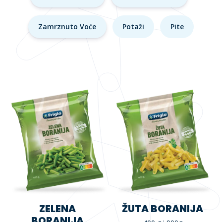
Zamrznuto Voće
Potaži
Pite
ZELENA
ŽUTA BORANIJA
BORANIJA