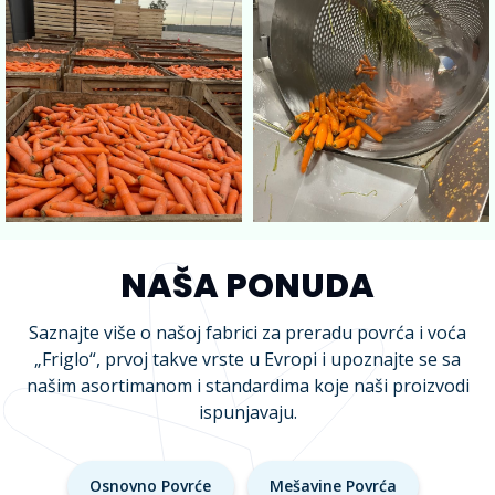
NAŠA PONUDA
Saznajte više o našoj fabrici za preradu povrća i voća
„Friglo“, prvoj takve vrste u Evropi i upoznajte se sa
našim asortimanom i standardima koje naši proizvodi
ispunjavaju.
Osnovno Povrće
Mešavine Povrća