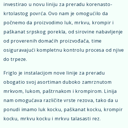
investirao u novu liniju za preradu korenasto-
krtolastog povrća. Ovo nam je omogućilo da
počnemo da proizvodimo luk, mrkvu, krompir i
paškanat srpskog porekla, od sirovine nabavljenje
od proverenih domaćih proizvođača, time
osiguravajući kompletnu kontrolu procesa od njive
do trpeze.
Friglo je instalacijom nove linije za preradu
obogatio svoj asortiman duboko zamrznutom
mrkvom, lukom, paštrnakom i krompirom. Linija
nam omogućava različite vrste rezova, tako da u
ponudi imamo luk kocku, paškanat kocku, krompir
kocku, mrkvu kocku i mrkvu talasasti rez.