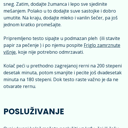
sneg. Zatim, dodajte žumanca i lepo sve sjedinite
mešanjem. Polako u to dodajte suve sastojke i dobro
umutite. Na kraju, dodajte mleko i vanlin šečer, pa još
jednom kratko promešajte.
Pripremljeno testo sipajte u podmazan pleh (ili stavite
papir za pečenje ) i po njemu pospite
Friglo zamrznute
višnje
, koje nije potrebno odmrzavati.
Kolač peći u prethodno zagrejanoj rerni na 200 stepeni
desetak minuta, potom smanjite i pecite još dvadesetak
minuta na 180 stepeni. Dok testo raste važno je da ne
otvarate rernu.
POSLUŽIVANJE