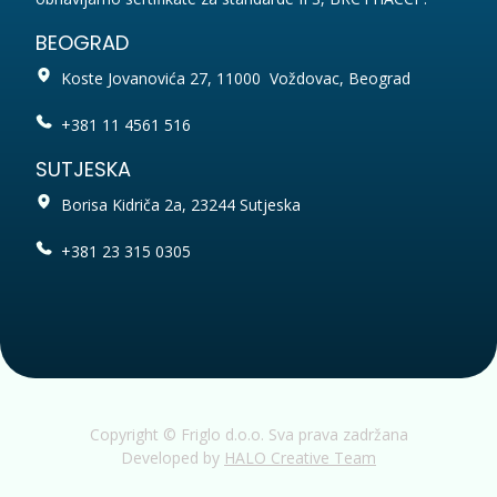
BEOGRAD
Koste Jovanovića 27, 11000 Voždovac, Beograd
+381 11 4561 516
SUTJESKA
Borisa Kidriča 2a, 23244 Sutjeska
+381 23 315 0305
Copyright © Friglo d.o.o. Sva prava zadržana
Developed by
HALO Creative Team