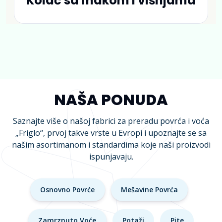
Kolač sa makom i višnjama
NAŠA PONUDA
Saznajte više o našoj fabrici za preradu povrća i voća
„Friglo“, prvoj takve vrste u Evropi i upoznajte se sa
našim asortimanom i standardima koje naši proizvodi
ispunjavaju.
Osnovno Povrće
Mešavine Povrća
Zamrznuto Voće
Potaži
Pite