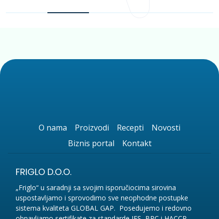
O nama
Proizvodi
Recepti
Novosti
Biznis portal
Kontakt
FRIGLO D.O.O.
„Friglo“ u saradnji sa svojim isporučiocima sirovina
uspostavljamo i sprovodimo sve neophodne postupke
sistema kvaliteta GLOBAL GAP. Posedujemo i redovno
obnavljamo sertifikate za standarde IFS, BRC i HACCP.