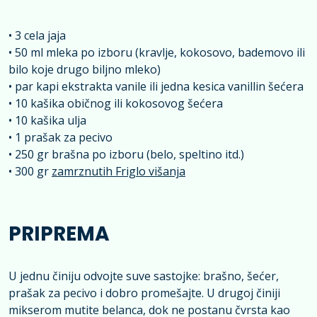
• 3 cela jaja
• 50 ml mleka po izboru (kravlje, kokosovo, bademovo ili
bilo koje drugo biljno mleko)
• par kapi ekstrakta vanile ili jedna kesica vanillin šećera
• 10 kašika običnog ili kokosovog šećera
• 10 kašika ulja
• 1 prašak za pecivo
• 250 gr brašna po izboru (belo, speltino itd.)
• 300 gr
zamrznutih Friglo višanja
PRIPREMA
U jednu činiju odvojte suve sastojke: brašno, šećer,
prašak za pecivo i dobro promešajte. U drugoj činiji
mikserom mutite belanca, dok ne postanu čvrsta kao