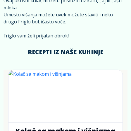
Ovaj ukusni kolač možete poslužiti uz kafu, čaj ili čašu
mleka.
Umesto višanja možete uvek možete staviti i neko
drugo
Friglo bobičasto voće.
Friglo
vam želi prijatan obrok!
RECEPTI IZ NAŠE KUHINJE