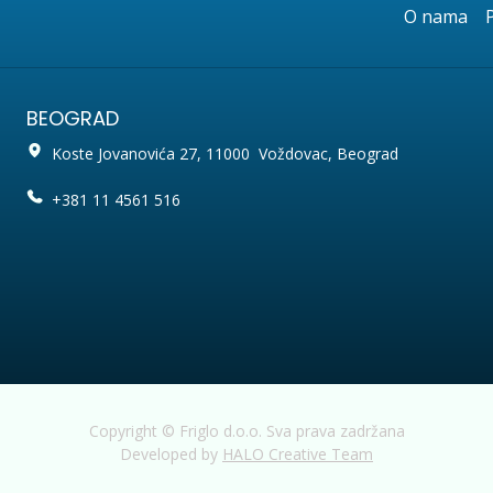
O nama
BEOGRAD
Koste Jovanovića 27, 11000 Voždovac, Beograd
+381 11 4561 516
Copyright © Friglo d.o.o. Sva prava zadržana
Developed by
HALO Creative Team