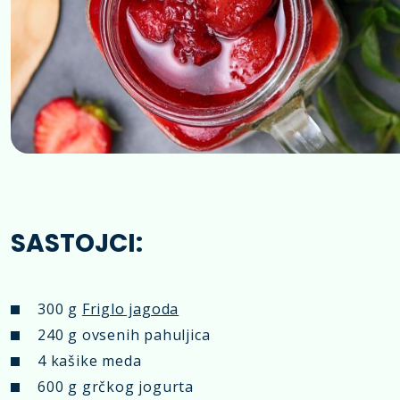
SASTOJCI:
300 g
Friglo jagoda
240 g ovsenih pahuljica
4 kašike meda
600 g grčkog jogurta