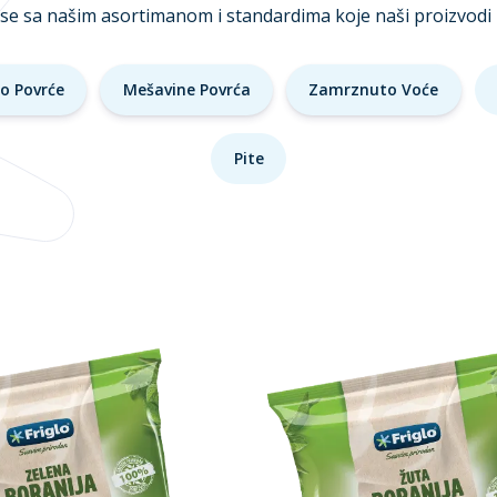
 se sa našim asortimanom i standardima koje naši proizvodi 
o Povrće
Mešavine Povrća
Zamrznuto Voće
Pite