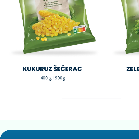
KUKURUZ ŠEĆERAC
ZEL
400 g i 900g