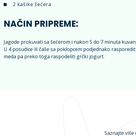
2 kašike šećera
NAČIN PRIPREME:
Jagode prokuvati sa šećerom i nakon 5 do 7 minuta kuvanj
U 4 posudice ili čaše sa poklopcem podjednako rasporediti 
meda pa preko toga raspodeliti grčki jogurt.
Saznajte više 