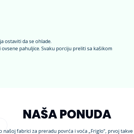
a ostaviti da se ohlade.
ovsene pahuljice. Svaku porciju preliti sa kašikom
NAŠA PONUDA
o našoj fabrici za preradu povrća i voća „Friglo“, prvoj takve