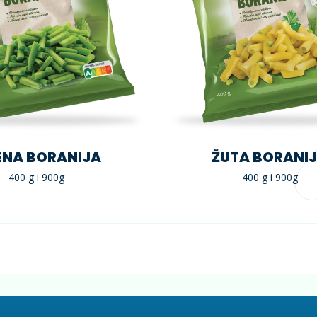
ENA BORANIJA
ŽUTA BORANI
400 g i 900g
400 g i 900g