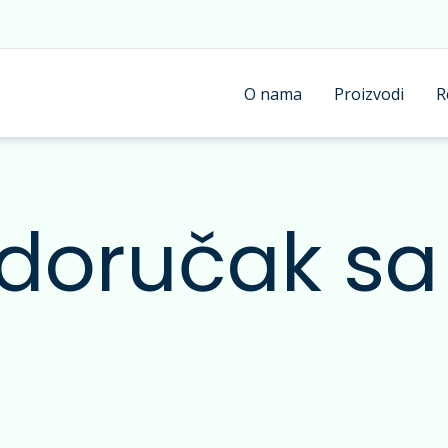
O nama
Proizvodi
R
i doručak s