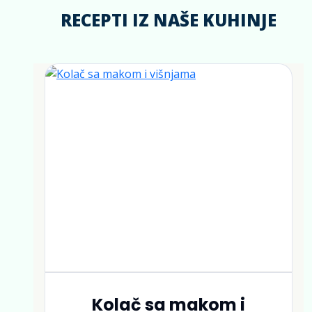
RECEPTI IZ NAŠE KUHINJE
Kolač sa makom i