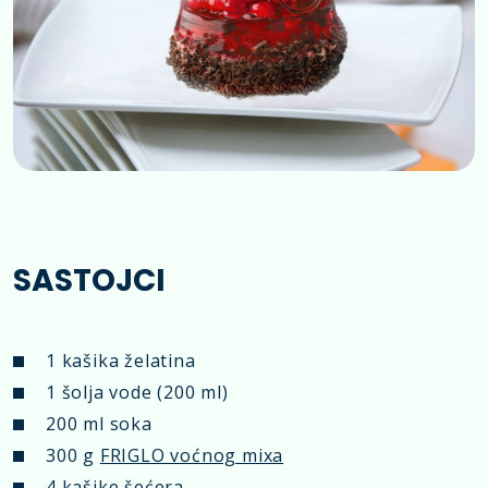
SASTOJCI
1 kašika želatina
1 šolja vode (200 ml)
200 ml soka
300 g
FRIGLO voćnog mixa
4 kašike šećera