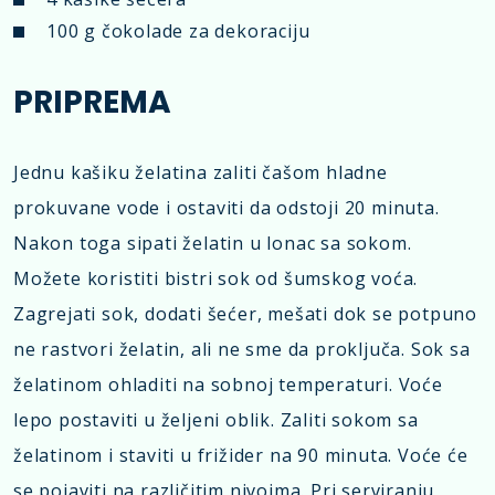
100 g čokolade za dekoraciju
PRIPREMA
Jednu kašiku želatina zaliti čašom hladne
prokuvane vode i ostaviti da odstoji 20 minuta.
Nakon toga sipati želatin u lonac sa sokom.
Možete koristiti bistri sok od šumskog voća.
Zagrejati sok, dodati šećer, mešati dok se potpuno
ne rastvori želatin, ali ne sme da proključa. Sok sa
želatinom ohladiti na sobnoj temperaturi. Voće
lepo postaviti u željeni oblik. Zaliti sokom sa
želatinom i staviti u frižider na 90 minuta. Voće će
se pojaviti na različitim nivoima. Pri serviranju