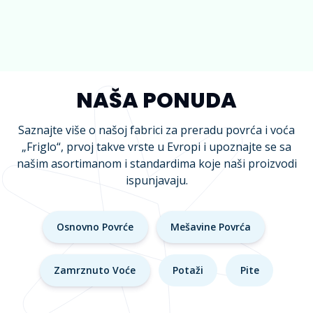
NAŠA PONUDA
Saznajte više o našoj fabrici za preradu povrća i voća
„Friglo“, prvoj takve vrste u Evropi i upoznajte se sa
našim asortimanom i standardima koje naši proizvodi
ispunjavaju.
Osnovno Povrće
Mešavine Povrća
Zamrznuto Voće
Potaži
Pite